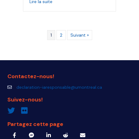
about
IA
et villes : Risques, Applications 
Lire la suite
1
2
Suivant »
Contactez-nous!
declaration-iaresponsable@umontreal.ca
declaration-iaresponsable@umontreal.ca
Suivez-nous!
Twitter inven_T
Flickr IA Responsable
Partagez cette page