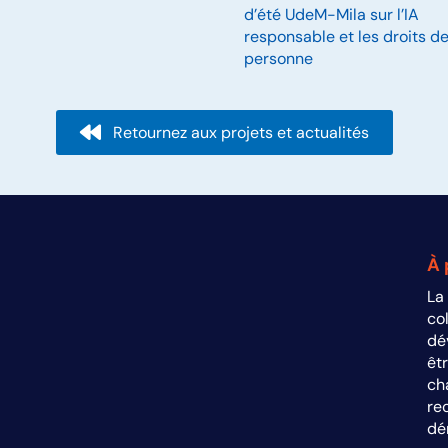
Posts
d’été UdeM-Mila sur l’IA
navigation
responsable et les droits de
personne
Retournez aux projets et actualités
À 
La
a
co
dé
êt
ch
re
dé