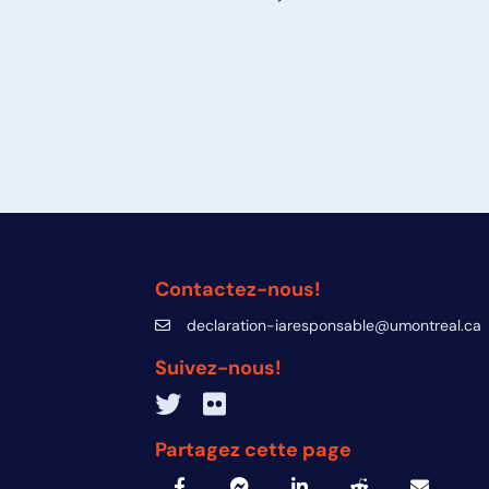
Contactez-nous!
declaration-iaresponsable@umontreal.ca
declaration-iaresponsable@umontreal.c
Suivez-nous!
Twitter inven_T
Flickr IA Responsable
Partagez cette page