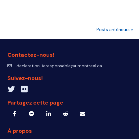
Posts antérieurs »
Contactez-nous!
declaration-iaresponsable@umontreal.ca
declaration-iaresponsable@umontreal.ca
Suivez-nous!
Twitter inven_T
Flickr IA Responsable
Partagez cette page
À propos