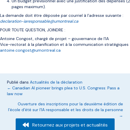
Un budget prévisionnel avec une justification des dépenses (2
pages maximum).
La demande doit être déposée par courriel à l’adresse suivante :
declaration-iaresponsable@umontreal.ca
POUR TOUTE QUESTION, JOINDRE :
Antoine Congost, chargé de projet – gouvernance de l’IA
Vice-rectorat à la planification et à la communication stratégiques
antoine.congost@umontreal.ca
Publié dans
Actualités de la déclaration
Posts
← Canadian AI pioneer brings plea to U.S. Congress: Pass a
law now
navigation
Ouverture des inscriptions pour la deuxième édition de
l’école d’été sur l’IA responsable et les droits de la personne
→
Retournez aux projets et actualités