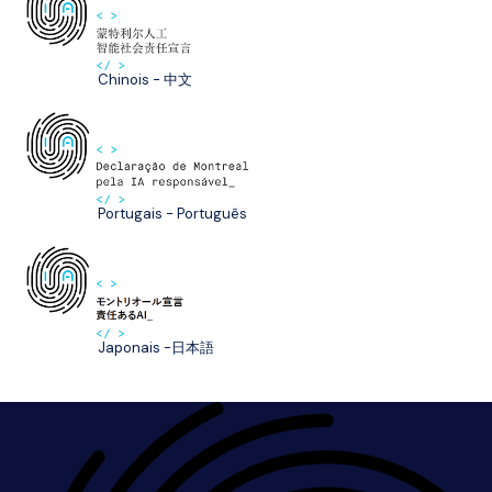
Chinois - 中文
Portugais - Português
Japonais -日本語