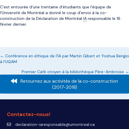
C’est entourée d’une trentaine d’étudiants que l’équipe de
l’Université de Montréal a donné le coup d’envoi à la co-
construction de la Déclaration de Montréal
IA
responsable le 16
février dernier.
Posts
← Conférence en éthique de l’IA par Martin Gibert et Yoshua Bengio
à l’UQAM
navigation
Premier Café citoyen à la bibliothèque Père-Ambroise →
Retournez aux activités de la co-construction
(2017-2018)
Contactez-nous!
declaration-iaresponsable@umontreal.ca
declaration-iaresponsable@umontreal.ca